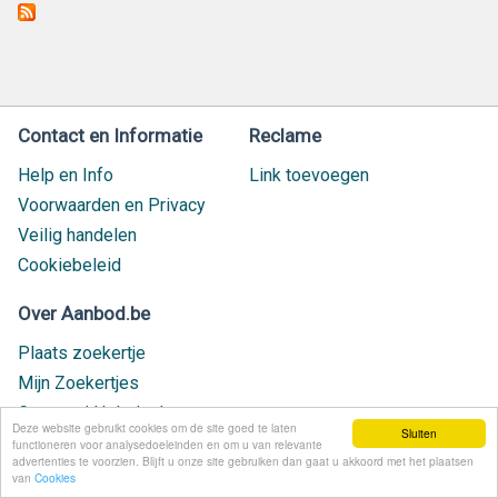
Contact en Informatie
Reclame
Help en Info
Link toevoegen
Voorwaarden en Privacy
Veilig handelen
Cookiebeleid
Over Aanbod.be
Plaats zoekertje
Mijn Zoekertjes
Contact / Helpdesk
Deze website gebruikt cookies om de site goed te laten
Sluiten
Nieuw geplaatst
functioneren voor analysedoeleinden en om u van relevante
advertenties te voorzien. Blijft u onze site gebruiken dan gaat u akkoord met het plaatsen
van
Cookies