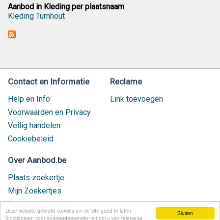
Aanbod in Kleding per plaatsnaam
Kleding Turnhout
Contact en Informatie
Reclame
Help en Info
Link toevoegen
Voorwaarden en Privacy
Veilig handelen
Cookiebeleid
Over Aanbod.be
Plaats zoekertje
Mijn Zoekertjes
Contact / Helpdesk
Deze website gebruikt cookies om de site goed te laten
Sluiten
Nieuw geplaatst
functioneren voor analysedoeleinden en om u van relevante