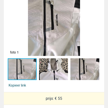
foto 1
fot
Kopieer link
prijs: € 55