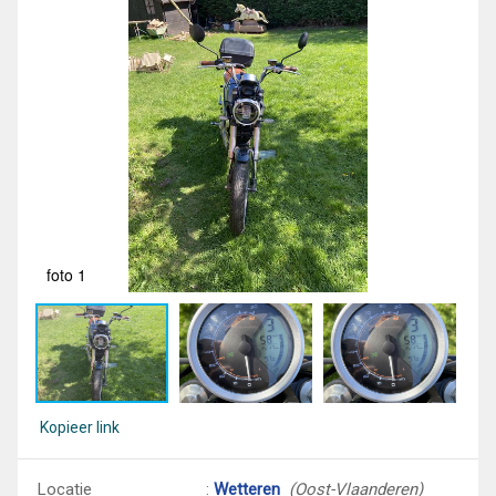
foto 1
fot
Kopieer link
Locatie
:
Wetteren
(Oost-Vlaanderen)