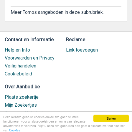
Meer Tomos aangeboden in deze subrubriek.
Contact en Informatie
Reclame
Help en Info
Link toevoegen
Voorwaarden en Privacy
Veilig handelen
Cookiebeleid
Over Aanbod.be
Plaats zoekertje
Mijn Zoekertjes
Contact / Helpdesk
Deze website gebruikt cookies om de site goed te laten
Sluiten
Nieuw geplaatst
functioneren voor analysedoeleinden en om u van relevante
advertenties te voorzien. Blijft u onze site gebruiken dan gaat u akkoord met het plaatsen
van
Cookies