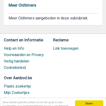
Meer Oldtimers
Meer Oldtimers aangeboden in deze subrubriek.
Contact en Informatie
Reclame
Help en Info
Link toevoegen
Voorwaarden en Privacy
Veilig handelen
Cookiebeleid
Over Aanbod.be
Plaats zoekertje
Mijn Zoekertjes
Contact / Helpdesk
Deze website gebruikt cookies om de site goed te laten
Sluiten
Nieuw geplaatst
functioneren voor analysedoeleinden en om u van relevante