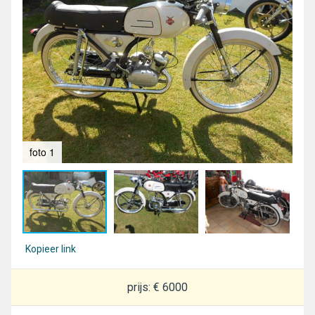
foto 1
fot
Kopieer link
prijs: € 6000