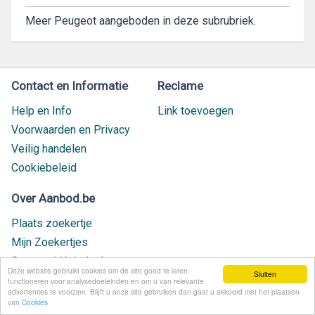
Meer Peugeot aangeboden in deze subrubriek.
Contact en Informatie
Reclame
Help en Info
Link toevoegen
Voorwaarden en Privacy
Veilig handelen
Cookiebeleid
Over Aanbod.be
Plaats zoekertje
Mijn Zoekertjes
Contact / Helpdesk
Deze website gebruikt cookies om de site goed te laten
Sluiten
Nieuw geplaatst
functioneren voor analysedoeleinden en om u van relevante
advertenties te voorzien. Blijft u onze site gebruiken dan gaat u akkoord met het plaatsen
van
Cookies