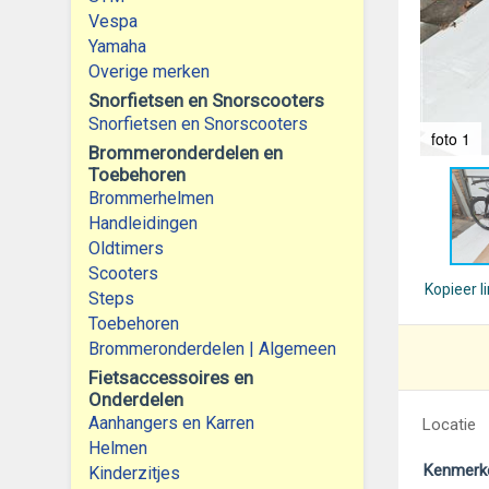
Vespa
Yamaha
Overige merken
Snorfietsen en Snorscooters
Snorfietsen en Snorscooters
foto 1
Brommeronderdelen en
Toebehoren
Brommerhelmen
Handleidingen
Oldtimers
Scooters
Kopieer l
Steps
Toebehoren
Brommeronderdelen | Algemeen
Fietsaccessoires en
Onderdelen
Aanhangers en Karren
Locatie
Helmen
Kenmerk
Kinderzitjes