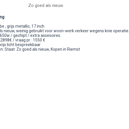
: Zo goed als nieuw
ing
e , grijs metallic, 17 inch.
ls nieuw, weinig gebruikt voor woon-werk verkeer wegens knie operatie
650w / gechipt / extra assesoires.
 2898€ / vraag pr : 1550 €
rijs licht bespreekbaar
: Staat: Zo goed als nieuw, Kopen in Riemst