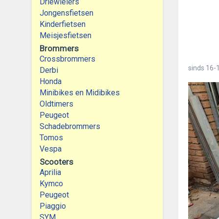
Driewielers
Jongensfietsen
Kinderfietsen
Meisjesfietsen
Brommers
Crossbrommers
sinds
16-
Derbi
Honda
Minibikes en Midibikes
Oldtimers
Peugeot
Schadebrommers
Tomos
Vespa
Scooters
Aprilia
Kymco
Peugeot
Piaggio
SYM