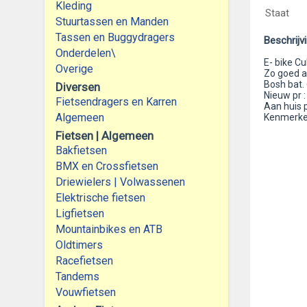
Kleding
Staat
Stuurtassen en Manden
Tassen en Buggydragers
Beschrijv
Onderdelen\
E- bike Cub
Overige
Zo goed a
Bosh bat. 
Diversen
Nieuw pr :
Fietsendragers en Karren
Aan huis p
Algemeen
Kenmerken
Fietsen | Algemeen
Bakfietsen
BMX en Crossfietsen
Driewielers | Volwassenen
Elektrische fietsen
Ligfietsen
Mountainbikes en ATB
Oldtimers
Racefietsen
Tandems
Vouwfietsen